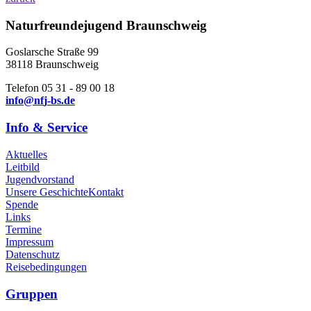
Naturfreundejugend Braunschweig
Goslarsche Straße 99
38118 Braunschweig
Telefon 05 31 - 89 00 18
i
n
f
o
n
f
j
-
b
s
.
d
e
Info & Service
Aktuelles
Leitbild
Jugendvorstand
Unsere Geschichte
Kontakt
Spende
Links
Termine
Impressum
Datenschutz
Reisebedingungen
Gruppen