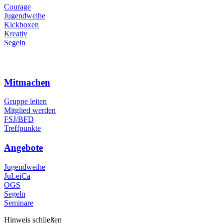
Courage
Jugendweihe
Kickboxen
Kreativ
Segeln
Mitmachen
Gruppe leiten
Mitglied werden
FSJ/BFD
Treffpunkte
Angebote
Jugendweihe
JuLeiCa
OGS
Segeln
Seminare
Hinweis schließen