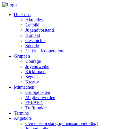
Über uns
Aktuelles
Leitbild
Jugendvorstand
Kontakt
Geschichte
Spende
Links + Kooperationen
Gruppen
Courage
Jugendweihe
Kickboxen
Segeln
Kreativ
Mitmachen
Gruppe leiten
Mitglied werden
FSJ/BFD
Treffpunkte
Termine
Angebote
Gemeinsam stark, gemeinsam vielfältig!
Jugendweihe