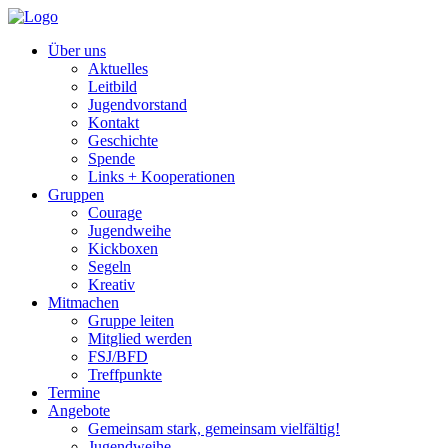
Über uns
Aktuelles
Leitbild
Jugendvorstand
Kontakt
Geschichte
Spende
Links + Kooperationen
Gruppen
Courage
Jugendweihe
Kickboxen
Segeln
Kreativ
Mitmachen
Gruppe leiten
Mitglied werden
FSJ/BFD
Treffpunkte
Termine
Angebote
Gemeinsam stark, gemeinsam vielfältig!
Jugendweihe