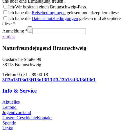
uns über eine Ermäßigung freuen .
Ich/Wir besitzen einen Braunschweig-Pass.
Ich habe die
Reisebedingungen
gelesen und akzeptiere diese
Ich habe die
Datenschutzbedingungen
gelesen und akzeptiere
diese *
Anmeldung *
zurück
Naturfreundejugend Braunschweig
Goslarsche Straße 99
38118 Braunschweig
Telefon 05 31 - 89 00 18
3
i
1
3
n
1
3
f
1
3
o
1
3
Ø
1
3
n
1
3
f
1
3
j
1
3
-
1
3
b
1
3
s
1
3
.
1
3
d
1
3
e
1
Info & Service
Aktuelles
Leitbild
Jugendvorstand
Unsere Geschichte
Kontakt
Spende
Links