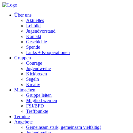
Über uns
Aktuelles
Leitbild
Jugendvorstand
Kontakt
Geschichte
Spende
Links + Kooperationen
Gruppen
Courage
Jugendweihe
Kickboxen
Segeln
Kreativ
Mitmachen
Gruppe leiten
Mitglied werden
FSJ/BFD
Treffpunkte
Termine
Angebote
Gemeinsam stark, gemeinsam vielfältig!
Jugendweihe