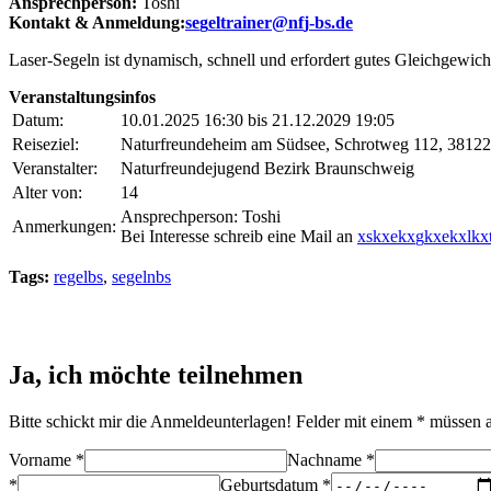
Ansprechperson:
Toshi
Kontakt & Anmeldung:
s
e
g
e
l
t
r
a
i
n
e
r@
n
f
j
-
b
s
.
d
e
Laser-Segeln ist dynamisch, schnell und erfordert gutes Gleichgewicht
Veranstaltungsinfos
Datum:
10.01.2025 16:30 bis 21.12.2029 19:05
Reiseziel:
Naturfreundeheim am Südsee, Schrotweg 112, 3812
Veranstalter:
Naturfreundejugend Bezirk Braunschweig
Alter von:
14
Ansprechperson: Toshi
Anmerkungen:
Bei Interesse schreib eine Mail an
x
s
k
x
e
k
x
g
k
x
e
k
x
l
k
x
Tags:
regelbs
,
segelnbs
Ja, ich möchte teilnehmen
Bitte schickt mir die Anmeldeunterlagen! Felder mit einem * müssen 
Vorname *
Nachname *
*
Geburtsdatum *