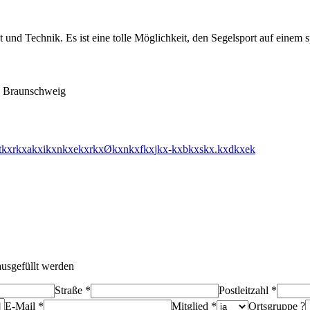
 und Technik. Es ist eine tolle Möglichkeit, den Segelsport auf einem 
2 Braunschweig
t
k
x
r
k
x
a
k
x
i
k
x
n
k
x
e
k
x
r
k
x
Ø
k
x
n
k
x
f
k
x
j
k
x
-
k
x
b
k
x
s
k
x
.
k
x
d
k
x
e
k
ausgefüllt werden
Straße *
Postleitzahl *
E-Mail *
Mitglied *
Ortsgruppe ?