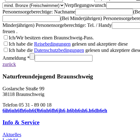
Verpflegungswunsch
Personensorgeberechtige: Nachname
(Be
(Bei Minderjährigen) Personensorgebere
Minderjährigen) Personensorgeberechtige: Tel. / Handy
freuen .
Ich/Wir besitzen einen Braunschweig-Pass.
Ich habe die
Reisebedingungen
gelesen und akzeptiere diese
Ich habe die
Datenschutzbedingungen
gelesen und akzeptiere dies
Anmeldung *
zurück
Naturfreundejugend Braunschweig
Goslarsche Straße 99
38118 Braunschweig
Telefon 05 31 - 89 00 18
6
i
h
6
n
h
6
f
h
6
o
h
6
Ø
h
6
n
h
6
f
h
6
j
h
6
-
h
6
b
h
6
s
h
6
.
h
6
d
h
6
e
h
Info & Service
Aktuelles