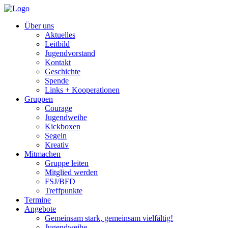
Über uns
Aktuelles
Leitbild
Jugendvorstand
Kontakt
Geschichte
Spende
Links + Kooperationen
Gruppen
Courage
Jugendweihe
Kickboxen
Segeln
Kreativ
Mitmachen
Gruppe leiten
Mitglied werden
FSJ/BFD
Treffpunkte
Termine
Angebote
Gemeinsam stark, gemeinsam vielfältig!
Jugendweihe