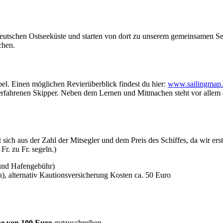
.
eutschen Ostseeküste und starten von dort zu unserem gemeinsamen Se
echen.
bel. Einen möglichen Revierüberblick findest du hier:
www.sailingmap.d
fahrenen Skipper. Neben dem Lernen und Mitmachen steht vor allem 
 sich aus der Zahl der Mitsegler und dem Preis des Schiffes, da wir er
Fr. zu Fr. segeln.)
 und Hafengebühr)
n), alternativ Kautionsversicherung Kosten ca. 50 Euro
e von 100 Euro
gutzuschreiben.