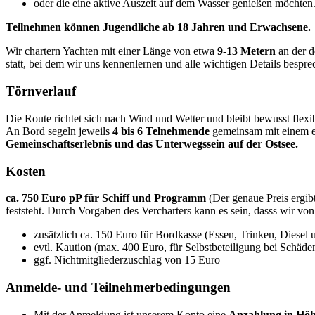
oder die eine aktive Auszeit auf dem Wasser genießen möchten
Teilnehmen können Jugendliche ab 18 Jahren und Erwachsene.
Wir chartern Yachten mit einer Länge von etwa
9-13 Metern
an der d
statt, bei dem wir uns kennenlernen und alle wichtigen Details bespr
Törnverlauf
Die Route richtet sich nach Wind und Wetter und bleibt bewusst flexi
An Bord segeln jeweils
4 bis 6 Telnehmende
gemeinsam mit einem er
Gemeinschaftserlebnis und das Unterwegssein auf der Ostsee.
Kosten
ca. 750 Euro pP für Schiff und Programm
(Der genaue Preis ergibt
feststeht. Durch Vorgaben des Vercharters kann es sein, dasss wir von 
zusätzlich ca. 150 Euro für Bordkasse (Essen, Trinken, Diesel
evtl. Kaution (max. 400 Euro, für Selbstbeteiligung bei Schäde
ggf. Nichtmitgliederzuschlag von 15 Euro
Anmelde- und Teilnehmerbedingungen
Mit der Anmeldung ist unserem Konto eine
Anzahlung in Höh