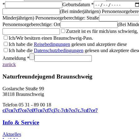
*
Geburtsdatum *
(Bei minderjährigen) Personensorgeber
Minderjährigen) Personensorgeberechtige: Straße
Personensorgeberechtige: Ort
(Bei Minde
Zurzeit ist es für mich/uns schwieri
Ich/Wir besitzen einen Braunschweig-Pass.
Ich habe die
Reisebedingungen
gelesen und akzeptiere diese
Ich habe die
Datenschutzbedingungen
gelesen und akzeptiere dies
Anmeldung *
zurück
Naturfreundejugend Braunschweig
Goslarsche Straße 99
38118 Braunschweig
Telefon 05 31 - 89 00 18
c
i
7
c
n
7
c
f
7
c
o
7
c
Ø
7
c
n
7
c
f
7
c
j
7
c
-
7
c
b
7
c
s
7
c
.
7
c
d
7
c
e
7
Info & Service
Aktuelles