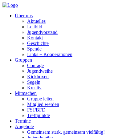
Über uns
Aktuelles
Leitbild
Jugendvorstand
Kontakt
Geschichte
Spende
Links + Kooperationen
Gruppen
Courage
Jugendweihe
Kickboxen
Segeln
Kreativ
Mitmachen
Gruppe leiten
Mitglied werden
FSJ/BFD
Treffpunkte
Termine
Angebote
Gemeinsam stark, gemeinsam vielfältig!
Jugendweihe