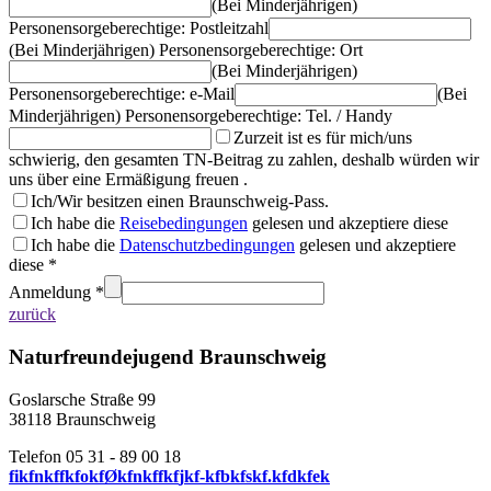
(Bei Minderjährigen)
Personensorgeberechtige: Postleitzahl
(Bei Minderjährigen) Personensorgeberechtige: Ort
(Bei Minderjährigen)
Personensorgeberechtige: e-Mail
(Bei
Minderjährigen) Personensorgeberechtige: Tel. / Handy
Zurzeit ist es für mich/uns
schwierig, den gesamten TN-Beitrag zu zahlen, deshalb würden wir
uns über eine Ermäßigung freuen .
Ich/Wir besitzen einen Braunschweig-Pass.
Ich habe die
Reisebedingungen
gelesen und akzeptiere diese
Ich habe die
Datenschutzbedingungen
gelesen und akzeptiere
diese *
Anmeldung *
zurück
Naturfreundejugend Braunschweig
Goslarsche Straße 99
38118 Braunschweig
Telefon 05 31 - 89 00 18
f
i
k
f
n
k
f
f
k
f
o
k
f
Ø
k
f
n
k
f
f
k
f
j
k
f
-
k
f
b
k
f
s
k
f
.
k
f
d
k
f
e
k