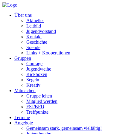
Über uns
Aktuelles
Leitbild
Jugendvorstand
Kontakt
Geschichte
Spende
Links + Kooperationen
Gruppen
Courage
Jugendweihe
Kickboxen
Segeln
Kreativ
Mitmachen
Gruppe leiten
Mitglied werden
FSJ/BFD
Treffpunkte
Termine
Angebote
Gemeinsam stark, gemeinsam vielfältig!
Jugendweihe