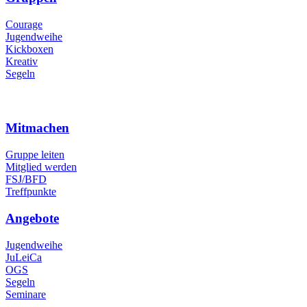
Courage
Jugendweihe
Kickboxen
Kreativ
Segeln
Mitmachen
Gruppe leiten
Mitglied werden
FSJ/BFD
Treffpunkte
Angebote
Jugendweihe
JuLeiCa
OGS
Segeln
Seminare