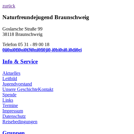
zurück
Naturfreundejugend Braunschweig
Goslarsche Straße 99
38118 Braunschweig
Telefon 05 31 - 89 00 18
0
i
i
0
n
i
0
f
i
0
o
i
0
Ø
i
0
n
i
0
f
i
0
j
i
0
-
i
0
b
i
0
s
i
0
.
i
0
d
i
0
e
i
Info & Service
Aktuelles
Leitbild
Jugendvorstand
Unsere Geschichte
Kontakt
Spende
Links
Termine
Impressum
Datenschutz
Reisebedingungen
Gruppen