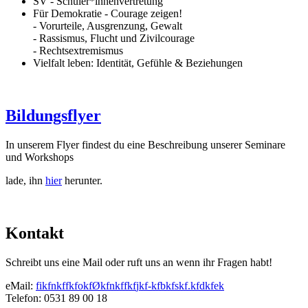
SV - Schüler*innenvertretung
Für Demokratie - Courage zeigen!
- Vorurteile, Ausgrenzung, Gewalt
- Rassismus, Flucht und Zivilcourage
- Rechtsextremismus
Vielfalt leben: Identität, Gefühle & Beziehungen
Bildungsflyer
In unserem Flyer findest du eine Beschreibung unserer Seminare
und Workshops
lade, ihn
hier
herunter.
Kontakt
Schreibt uns eine Mail oder ruft uns an wenn ihr Fragen habt!
eMail:
f
i
k
f
n
k
f
f
k
f
o
k
f
Ø
k
f
n
k
f
f
k
f
j
k
f
-
k
f
b
k
f
s
k
f
.
k
f
d
k
f
e
k
Telefon: 0531 89 00 18