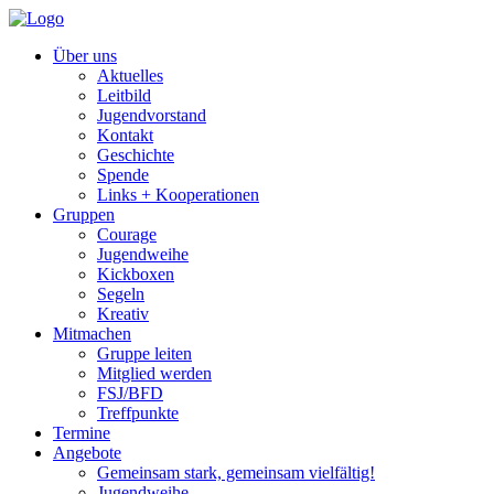
Über uns
Aktuelles
Leitbild
Jugendvorstand
Kontakt
Geschichte
Spende
Links + Kooperationen
Gruppen
Courage
Jugendweihe
Kickboxen
Segeln
Kreativ
Mitmachen
Gruppe leiten
Mitglied werden
FSJ/BFD
Treffpunkte
Termine
Angebote
Gemeinsam stark, gemeinsam vielfältig!
Jugendweihe