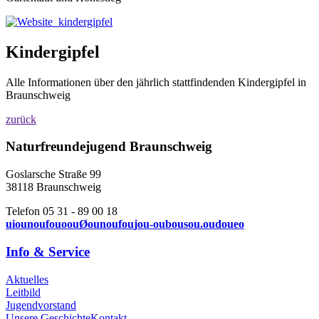
Kindergipfel
Alle Informationen über den jährlich stattfindenden Kindergipfel in
Braunschweig
zurück
Naturfreundejugend Braunschweig
Goslarsche Straße 99
38118 Braunschweig
Telefon 05 31 - 89 00 18
u
i
o
u
n
o
u
f
o
u
o
o
u
Ø
o
u
n
o
u
f
o
u
j
o
u
-
o
u
b
o
u
s
o
u
.
o
u
d
o
u
e
o
Info & Service
Aktuelles
Leitbild
Jugendvorstand
Unsere Geschichte
Kontakt