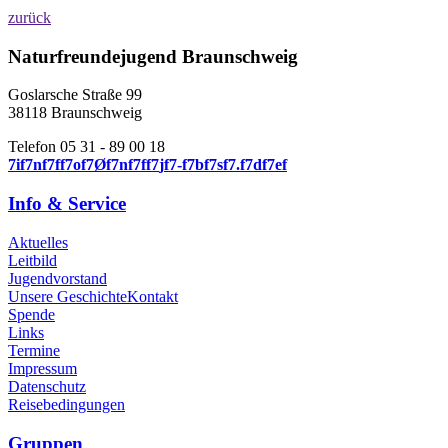
zurück
Naturfreundejugend Braunschweig
Goslarsche Straße 99
38118 Braunschweig
Telefon 05 31 - 89 00 18
7
i
f
7
n
f
7
f
f
7
o
f
7
Ø
f
7
n
f
7
f
f
7
j
f
7
-
f
7
b
f
7
s
f
7
.
f
7
d
f
7
e
f
Info & Service
Aktuelles
Leitbild
Jugendvorstand
Unsere Geschichte
Kontakt
Spende
Links
Termine
Impressum
Datenschutz
Reisebedingungen
Gruppen