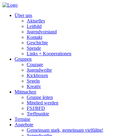
Über uns
Aktuelles
Leitbild
Jugendvorstand
Kontakt
Geschichte
Spende
Links + Kooperationen
Gruppen
Courage
Jugendweihe
Kickboxen
Segeln
Kreativ
Mitmachen
Gruppe leiten
Mitglied werden
FSJ/BFD
Treffpunkte
Termine
Angebote
Gemeinsam stark, gemeinsam vielfältig!
Jugendweihe