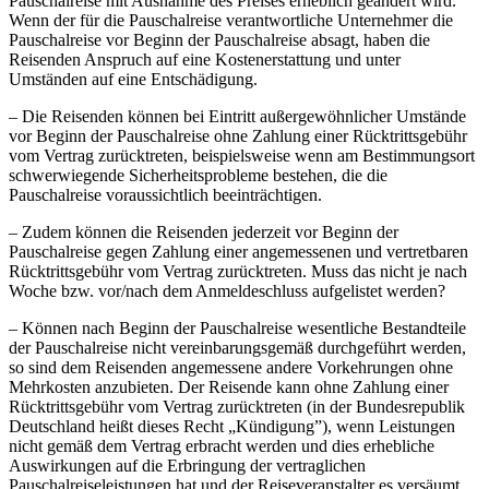
Pauschalreise mit Ausnahme des Preises erheblich geändert wird.
Wenn der für die Pauschalreise verantwortliche Unternehmer die
Pauschalreise vor Beginn der Pauschalreise absagt, haben die
Reisenden Anspruch auf eine Kostenerstattung und unter
Umständen auf eine Entschädigung.
– Die Reisenden können bei Eintritt außergewöhnlicher Umstände
vor Beginn der Pauschalreise ohne Zahlung einer Rücktrittsgebühr
vom Vertrag zurücktreten, beispielsweise wenn am Bestimmungsort
schwerwiegende Sicherheitsprobleme bestehen, die die
Pauschalreise voraussichtlich beeinträchtigen.
– Zudem können die Reisenden jederzeit vor Beginn der
Pauschalreise gegen Zahlung einer angemessenen und vertretbaren
Rücktrittsgebühr vom Vertrag zurücktreten. Muss das nicht je nach
Woche bzw. vor/nach dem Anmeldeschluss aufgelistet werden?
– Können nach Beginn der Pauschalreise wesentliche Bestandteile
der Pauschalreise nicht vereinbarungsgemäß durchgeführt werden,
so sind dem Reisenden angemessene andere Vorkehrungen ohne
Mehrkosten anzubieten. Der Reisende kann ohne Zahlung einer
Rücktrittsgebühr vom Vertrag zurücktreten (in der Bundesrepublik
Deutschland heißt dieses Recht „Kündigung”), wenn Leistungen
nicht gemäß dem Vertrag erbracht werden und dies erhebliche
Auswirkungen auf die Erbringung der vertraglichen
Pauschalreiseleistungen hat und der Reiseveranstalter es versäumt,