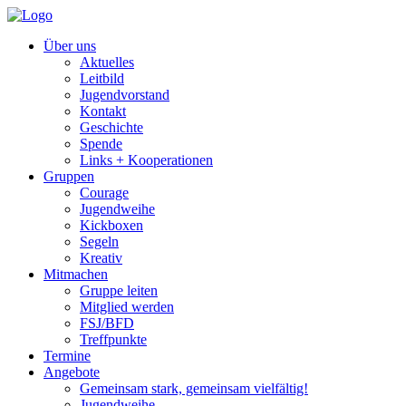
Über uns
Aktuelles
Leitbild
Jugendvorstand
Kontakt
Geschichte
Spende
Links + Kooperationen
Gruppen
Courage
Jugendweihe
Kickboxen
Segeln
Kreativ
Mitmachen
Gruppe leiten
Mitglied werden
FSJ/BFD
Treffpunkte
Termine
Angebote
Gemeinsam stark, gemeinsam vielfältig!
Jugendweihe