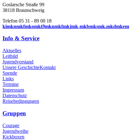
Goslarsche Straße 99
38118 Braunschweig
Telefon 05 31 - 89 00 18
k
i
m
k
n
m
k
f
m
k
o
m
k
Ø
m
k
n
m
k
f
m
k
j
m
k
-
m
k
b
m
k
s
m
k
.
m
k
d
m
k
e
m
Info & Service
Aktuelles
Leitbild
Jugendvorstand
Unsere Geschichte
Kontakt
Spende
Links
Termine
Impressum
Datenschutz
Reisebedingungen
Gruppen
Courage
Jugendweihe
Kickboxen