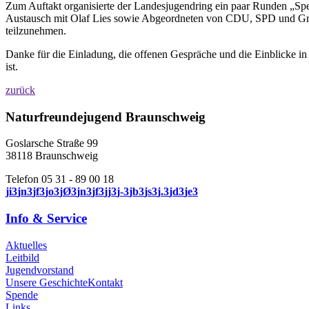
Zum Auftakt organisierte der Landesjugendring ein paar Runden „Spee
Austausch mit Olaf Lies sowie Abgeordneten von CDU, SPD und Grün
teilzunehmen.
Danke für die Einladung, die offenen Gespräche und die Einblicke in 
ist.
zurück
Naturfreundejugend Braunschweig
Goslarsche Straße 99
38118 Braunschweig
Telefon 05 31 - 89 00 18
j
i
3
j
n
3
j
f
3
j
o
3
j
Ø
3
j
n
3
j
f
3
j
j
3
j
-
3
j
b
3
j
s
3
j
.
3
j
d
3
j
e
3
Info & Service
Aktuelles
Leitbild
Jugendvorstand
Unsere Geschichte
Kontakt
Spende
Links