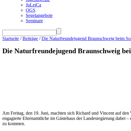
JuLeiCa
OGS
Segelangebote
Seminare
Startseite
/
Beiträge
/
Die Naturfreundejugend Braunschweig beim Som
Die Naturfreundejugend Braunschweig bei
Am Freitag, den 19. Juni, machten sich Richard und Vincent auf de
engagierte Ehrenamtliche im Gästehaus der Landesregierung dabei – 
zu kommen.