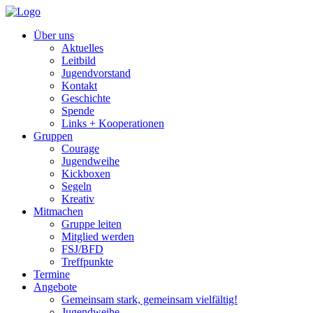
Über uns
Aktuelles
Leitbild
Jugendvorstand
Kontakt
Geschichte
Spende
Links + Kooperationen
Gruppen
Courage
Jugendweihe
Kickboxen
Segeln
Kreativ
Mitmachen
Gruppe leiten
Mitglied werden
FSJ/BFD
Treffpunkte
Termine
Angebote
Gemeinsam stark, gemeinsam vielfältig!
Jugendweihe