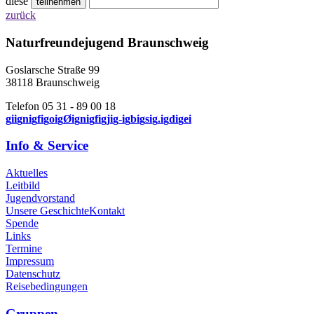
diese
zurück
Naturfreundejugend Braunschweig
Goslarsche Straße 99
38118 Braunschweig
Telefon 05 31 - 89 00 18
g
i
i
g
n
i
g
f
i
g
o
i
g
Ø
i
g
n
i
g
f
i
g
j
i
g
-
i
g
b
i
g
s
i
g
.
i
g
d
i
g
e
i
Info & Service
Aktuelles
Leitbild
Jugendvorstand
Unsere Geschichte
Kontakt
Spende
Links
Termine
Impressum
Datenschutz
Reisebedingungen
Gruppen