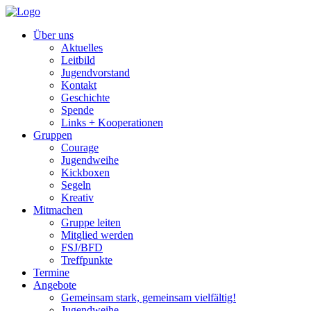
Über uns
Aktuelles
Leitbild
Jugendvorstand
Kontakt
Geschichte
Spende
Links + Kooperationen
Gruppen
Courage
Jugendweihe
Kickboxen
Segeln
Kreativ
Mitmachen
Gruppe leiten
Mitglied werden
FSJ/BFD
Treffpunkte
Termine
Angebote
Gemeinsam stark, gemeinsam vielfältig!
Jugendweihe